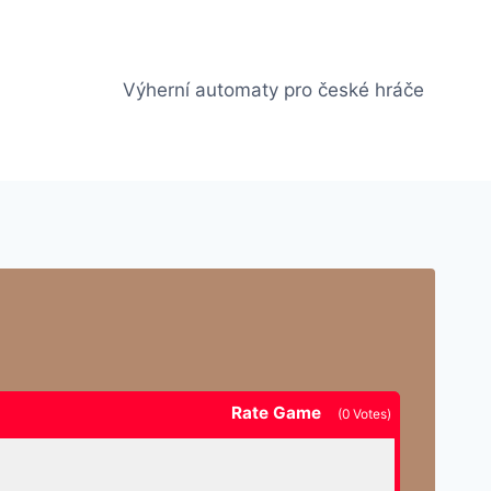
Výherní automaty pro české hráče
Rate Game
(
0
Votes)