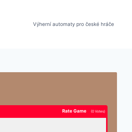
Výherní automaty pro české hráče
Rate Game
(
0
Votes)